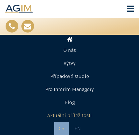
O nás
Výzvy
Případové studie
Pro Interim Managery
Blog
Aktuální příležitosti
CS
EN