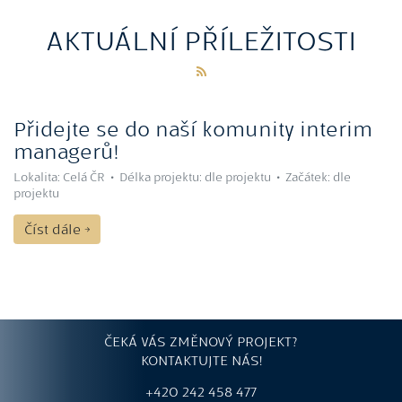
AKTUÁLNÍ PŘÍLEŽITOSTI
Přidejte se do naší komunity interim
managerů!
Lokalita: Celá ČR • Délka projektu: dle projektu • Začátek: dle
projektu
Číst dále →
ČEKÁ VÁS ZMĚNOVÝ PROJEKT?
KONTAKTUJTE NÁS!
+420 242 458 477