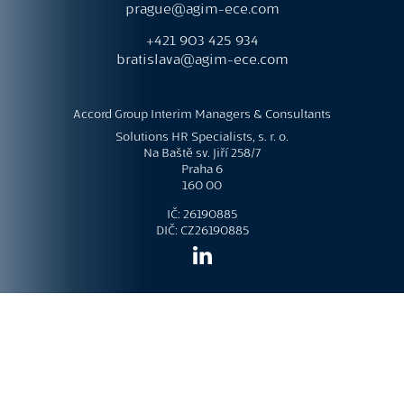
prague@agim-ece.com
+421 903 425 934
bratislava@agim-ece.com
Accord Group Interim Managers & Consultants
Solutions HR Specialists, s. r. o.
Na Baště sv. Jiří 258/7
Praha 6
160 00
IČ: 26190885
DIČ: CZ26190885